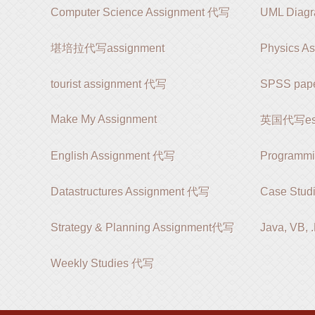
Computer Science Assignment 代写
UML Diag
堪培拉代写assignment
Physics A
tourist assignment 代写
SPSS pap
Make My Assignment
英国代写es
English Assignment 代写
Programm
Datastructures Assignment 代写
Case Stud
Strategy & Planning Assignment代写
Java, VB,
Weekly Studies 代写