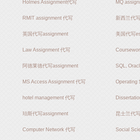
Holmes Assignment代写
MQ assi
RMIT assignment 代写
新西兰代写as
英国代写assignment
美国代写es
Law Assignment 代写
Coursewo
阿德莱德代写assignment
SQL, Orac
MS Access Assignment 代写
Operating
hotel management 代写
Dissertat
珀斯代写assignment
昆士兰代写as
Computer Network 代写
Social Sc