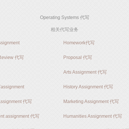
Operating Systems 代写
相关代写业务
ignment
Homework代写
e Review 代写
Proposal 代写
Arts Assignment 代写
signment
History Assignment 代写
 Assignment 代写
Marketing Assignment 代写
nt assignment 代写
Humanities Assignment 代写