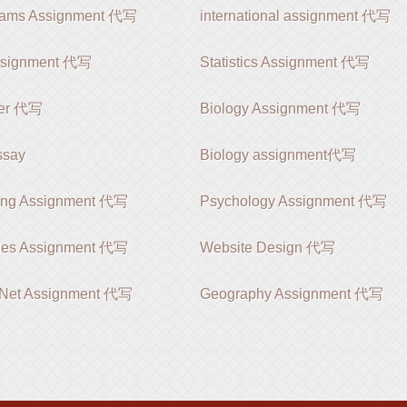
rams Assignment 代写
international assignment 代写
ssignment 代写
Statistics Assignment 代写
er 代写
Biology Assignment 代写
say
Biology assignment代写
ing Assignment 代写
Psychology Assignment 代写
ies Assignment 代写
Website Design 代写
 .Net Assignment 代写
Geography Assignment 代写