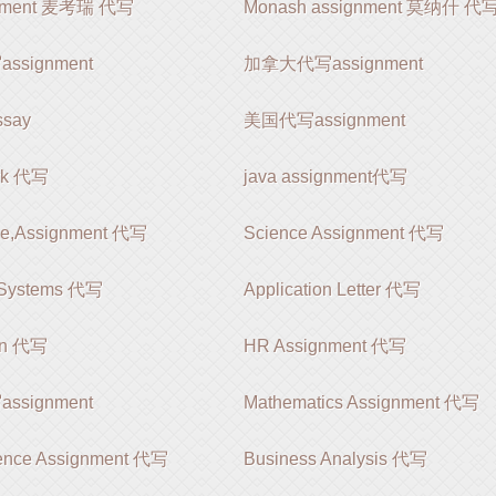
gnment 麦考瑞 代写
Monash assignment 莫纳什 代
signment
加拿大代写assignment
say
美国代写assignment
rk 代写
java assignment代写
le,Assignment 代写
Science Assignment 代写
 Systems 代写
Application Letter 代写
ion 代写
HR Assignment 代写
signment
Mathematics Assignment 代写
ience Assignment 代写
Business Analysis 代写