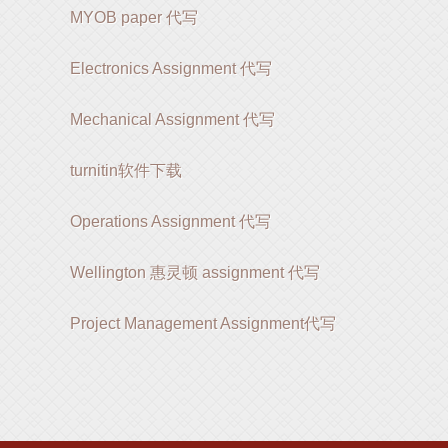
MYOB paper 代写
Electronics Assignment 代写
Mechanical Assignment 代写
turnitin软件下载
Operations Assignment 代写
Wellington 惠灵顿 assignment 代写
Project Management Assignment代写