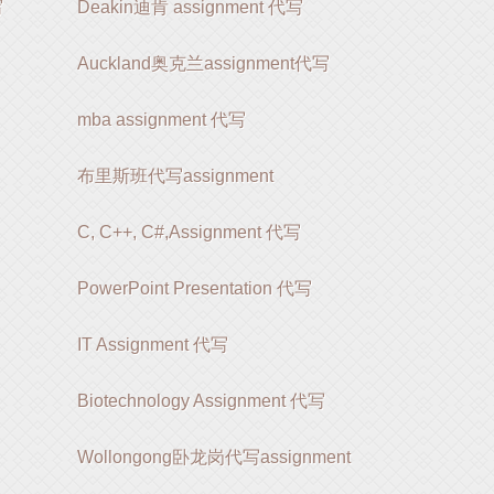
写
Deakin迪肯 assignment 代写
Auckland奥克兰assignment代写
mba assignment 代写
布里斯班代写assignment
C, C++, C#,Assignment 代写
PowerPoint Presentation 代写
IT Assignment 代写
Biotechnology Assignment 代写
Wollongong卧龙岗代写assignment