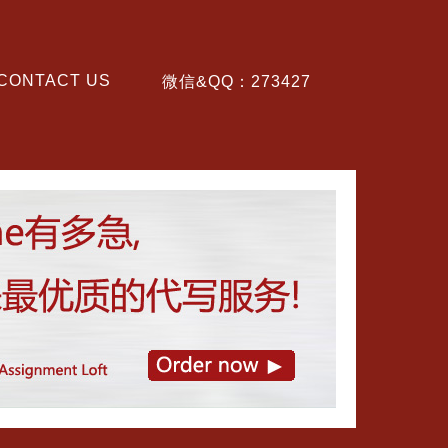
CONTACT US
微信&QQ：273427