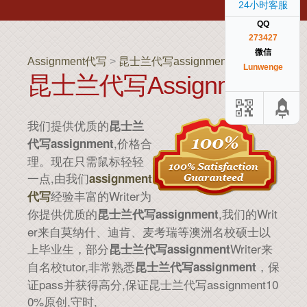
24小时客服
QQ
273427
微信
Assignment代写
>
昆士兰代写assignment
>
Lunwenge
昆士兰代写assignment
我们提供优质的
昆士兰
,价格合
代写assignment
理。现在只需鼠标轻轻
一点,由我们
assignment
经验丰富的Writer为
代写
你提供优质的
,我们的Writ
昆士兰代写assignment
er来自莫纳什、迪肯、麦考瑞等澳洲名校硕士以
上毕业生，部分
Writer来
昆士兰代写assignment
自名校tutor,非常熟悉
，保
昆士兰代写assignment
证pass并获得高分,保证昆士兰代写assignment10
0%原创,守时,